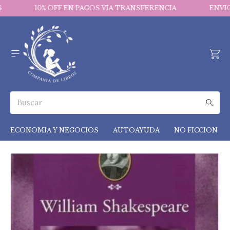
10% OFF EN PAGOS VIA TRANSFERENCIA
ENVIOS 
ECONOMIA Y NEGOCIOS
AUTOAYUDA
NO FICCION