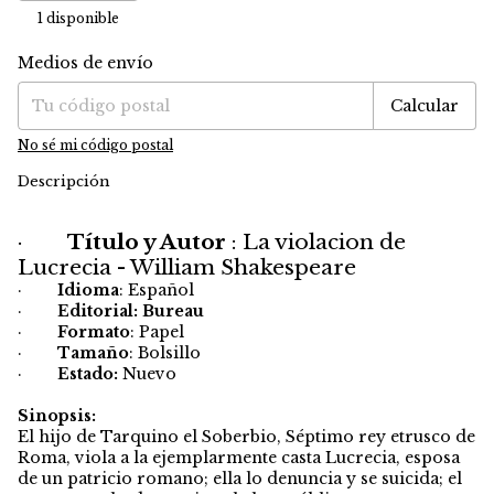
1
disponible
Medios de envío
Entregas para el CP:
Cambiar CP
Calcular
No sé mi código postal
Descripción
·
Título y Autor
: La violacion de
Lucrecia - William Shakespeare
·
Idioma
: Español
·
Editorial: Bureau
·
Formato
: Papel
·
Tamaño
: Bolsillo
·
Estado:
Nuevo
Sinopsis:
El hijo de Tarquino el Soberbio, Séptimo rey etrusco de
Roma, viola a la ejemplarmente casta Lucrecia, esposa
de un patricio romano; ella lo denuncia y se suicida; el