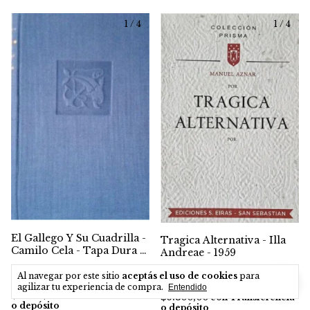
1
/
4
1
/
4
El Gallego Y Su Cuadrilla -
Tragica Alternativa - Illa
Camilo Cela - Tapa Dura -
Andreae - 1959
1958
$7.000,00
$7.000,00
Al navegar por este sitio
aceptás el uso de cookies
para
agilizar tu experiencia de compra.
Entendido
$6.300,00
con
Transferencia
$6.300,00
con
Transferencia
o depósito
o depósito