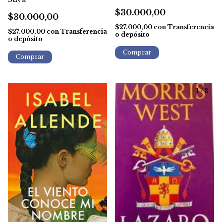
- Julia Cameron - Gratis
$30.000,00
Caba
$30.000,00
$27.000,00
con
Transferencia
$27.000,00
con
Transferencia
o depósito
o depósito
1
/
3