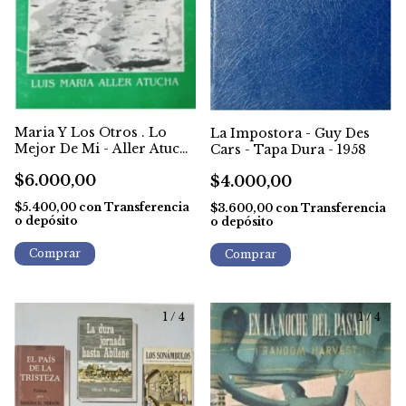
Maria Y Los Otros . Lo
La Impostora - Guy Des
Mejor De Mi - Aller Atucha
Cars - Tapa Dura - 1958
- Firmado por autor
$6.000,00
$4.000,00
$5.400,00
con
Transferencia
$3.600,00
con
Transferencia
o depósito
o depósito
1
/
4
1
/
4