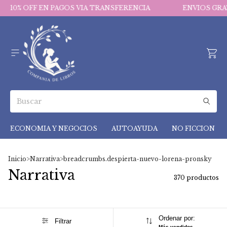
FF EN PAGOS VIA TRANSFERENCIA
ENVIOS GRATIS EN C
ECONOMIA Y NEGOCIOS
AUTOAYUDA
NO FICCION
Inicio
>
Narrativa
>
breadcrumbs.despierta-nuevo-lorena-pronsky
Narrativa
370 productos
Ordenar por:
Filtrar
Más vendidos