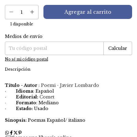
1
disponible
Medios de envío
Entregas para el CP:
Cambiar CP
Calcular
No sé mi código postal
Descripción
Título - Autor
:
Poemi - Javier Lombardo
·
Idioma
: Español
·
Editorial:
Comet
·
Formato
: Mediano
·
Estado:
Usado
Sinopsis:
Poemas Español/ italiano