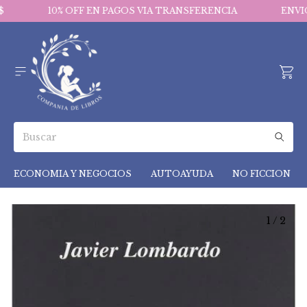
10% OFF EN PAGOS VIA TRANSFERENCIA
ENVIO
ECONOMIA Y NEGOCIOS
AUTOAYUDA
NO FICCION
1
/
2