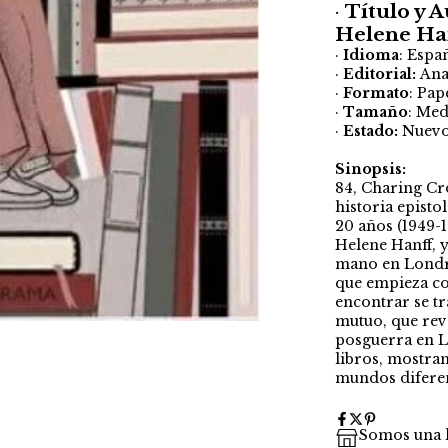
·
Título y A
Helene Ha
·
Idioma
: Espa
·
Editorial:
An
·
Formato
: Pap
·
Tamaño
: Me
·
Estado:
Nuev
Sinopsis:
84, Charing Cr
historia epist
20 años (1949-
Helene Hanff, y
mano en Londre
que empieza co
encontrar se t
mutuo, que reve
posguerra en L
libros, mostra
mundos diferent
Somos una l