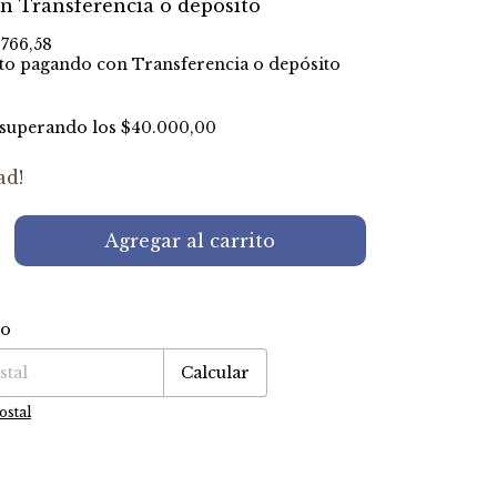
on
Transferencia o depósito
.766,58
to
pagando con Transferencia o depósito
superando los
$40.000,00
ad!
ío
P:
Cambiar CP
Calcular
ostal