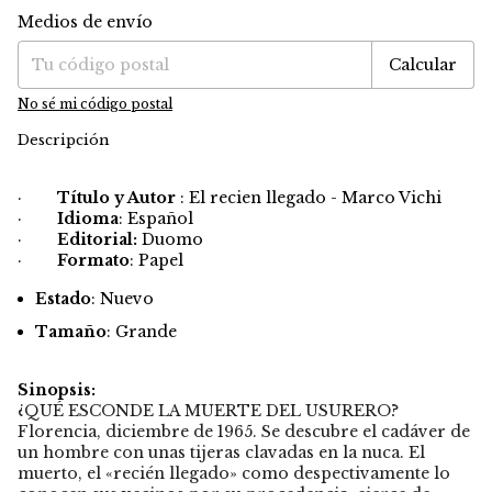
Medios de envío
Entregas para el CP:
Cambiar CP
Calcular
No sé mi código postal
Descripción
·
Título y Autor
: El recien llegado - Marco Vichi
·
Idioma
: Español
·
Editorial:
Duomo
·
Formato
: Papel
Estado
: Nuevo
Tamaño
: Grande
Sinopsis:
¿QUÉ ESCONDE LA MUERTE DEL USURERO?
Florencia, diciembre de 1965. Se descubre el cadáver de
un hombre con unas tijeras clavadas en la nuca. El
muerto, el «recién llegado» como despectivamente lo