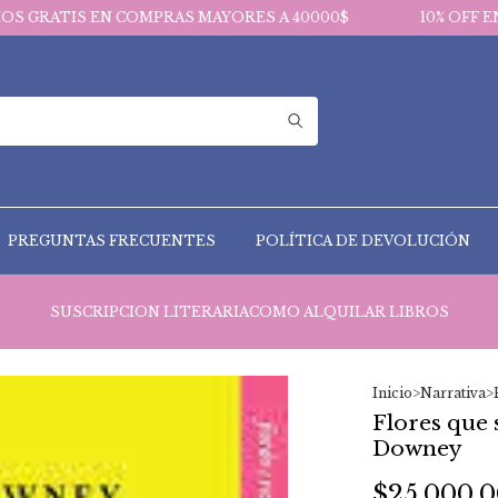
EN COMPRAS MAYORES A 40000$
10% OFF EN PAGOS VI
PREGUNTAS FRECUENTES
POLÍTICA DE DEVOLUCIÓN
SUSCRIPCION LITERARIA
COMO ALQUILAR LIBROS
Inicio
>
Narrativa
>
Flores que 
Downey
$25.000,