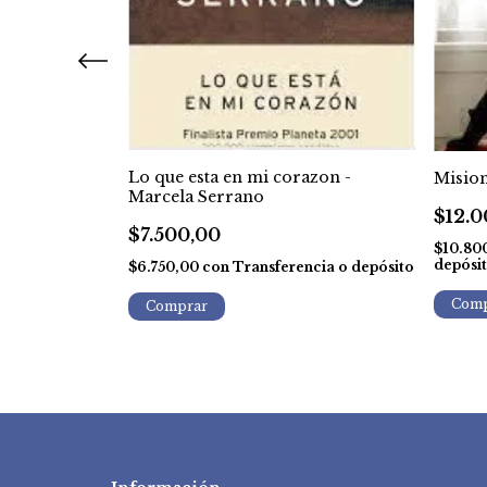
astián Chilano
Lo que esta en mi corazon -
Mision
Marcela Serrano
$12.0
$7.500,00
encia o
$10.80
depósi
$6.750,00
con
Transferencia o depósito