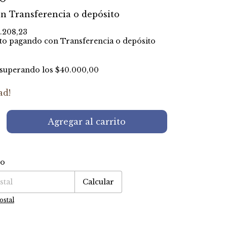
on
Transferencia o depósito
.208,23
to
pagando con Transferencia o depósito
superando los
$40.000,00
ad!
ío
P:
Cambiar CP
Calcular
ostal