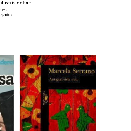
ibrería online
ura
tegidos