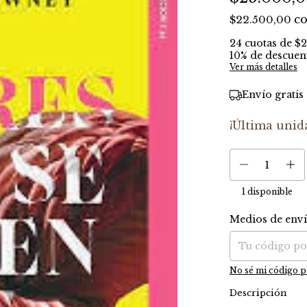
c
$22.500,00
24
cuotas de
$2
10% de descuen
Ver más detalles
Envío gratis
¡Última unid
1
disponible
Medios de env
Entregas para el C
No sé mi código p
Descripción