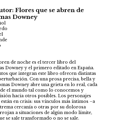
utor: Flores que se abren de
omas Downey
ñol
rdo
el
nde
o
bren de noche es el tercer libro del
s Downey y el primero editado en España.
tos que integran este libro ofrecen distintas
erturbación. Con una prosa precisa, bella y
mas Downey abre una grieta en lo real, cada
nde el mundo tal como lo conocemos y
sión hacia otros posibles. Los personajes
 están en crisis: sus vínculos más íntimos –a
xtrema cercanía o otras por su dolorosa
rrojan a situaciones de algún modo límite,
que se sale transformado o no se sale.