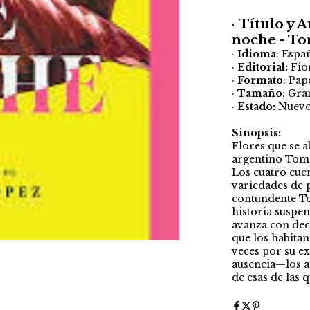
·
Título y A
noche - T
·
Idioma
: Espa
·
Editorial:
Fio
·
Formato
: Pap
·
Tamaño
: Gra
·
Estado:
Nuev
Sinopsis:
Flores que se a
argentino Toma
Los cuatro cuen
variedades de p
contundente To
historia suspe
avanza con deci
que los habitan
veces por su e
ausencia—los a
de esas de las 