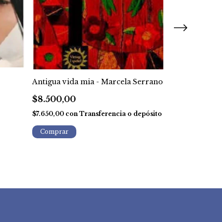
Antigua vida mia - Marcela Serrano
Un heroe lla
Doyle
$8.500,00
$15.000,00
$7.650,00
con
Transferencia o depósito
$13.500,00
con
depósito