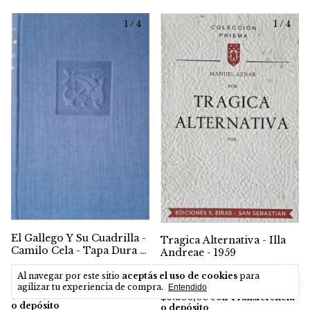
1
/
4
1
/
4
El Gallego Y Su Cuadrilla -
Tragica Alternativa - Illa
Camilo Cela - Tapa Dura -
Andreae - 1959
1958
$7.000,00
$7.000,00
Al navegar por este sitio
aceptás el uso de cookies
para
agilizar tu experiencia de compra.
Entendido
$6.300,00
con
Transferencia
$6.300,00
con
Transferencia
o depósito
o depósito