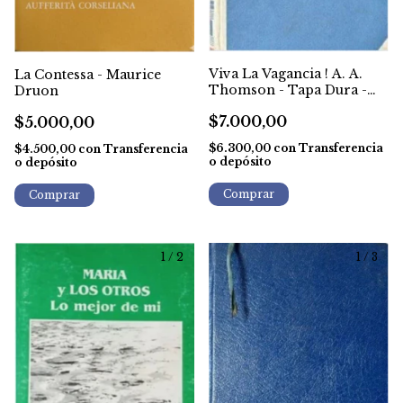
Viva La Vagancia ! A. A.
La Contessa - Maurice
Thomson - Tapa Dura -
Druon
1era Ed. 1945
$7.000,00
$5.000,00
$6.300,00
con
Transferencia
$4.500,00
con
Transferencia
o depósito
o depósito
1
/
2
1
/
3