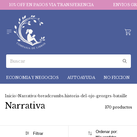
OFF EN PAGOS VIA TRANSFERENCIA
ENVIOS GRATIS EN 
ECONOMIA Y NEGOCIOS
AUTOAYUDA
NO FICCION
Inicio
>
Narrativa
>
breadcrumbs.historia-del-ojo-georges-bataille
Narrativa
370 productos
Ordenar por:
Filtrar
Más vendidos