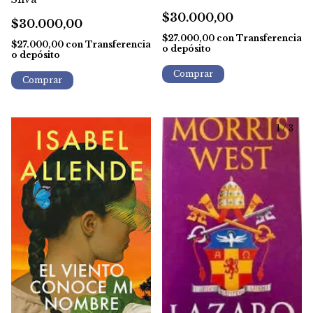
- Julia Cameron - Gratis
$30.000,00
Caba
$30.000,00
$27.000,00
con
Transferencia
$27.000,00
con
Transferencia
o depósito
o depósito
1
/
3