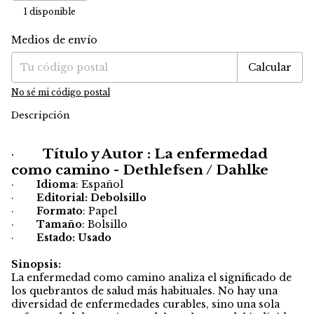
1
disponible
Medios de envío
Entregas para el CP:
Cambiar CP
Calcular
No sé mi código postal
Descripción
·
Título y Autor : La enfermedad
como camino - Dethlefsen / Dahlke
·
Idioma
: Español
·
Editorial: Debolsillo
·
Formato
: Papel
·
Tamaño
: Bolsillo
·
Estado: Usado
Sinopsis:
La enfermedad como camino analiza el significado de
los quebrantos de salud más habituales. No hay una
diversidad de enfermedades curables, sino una sola