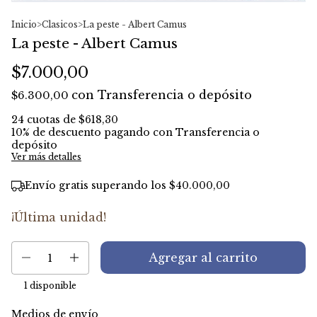
Inicio
>
Clasicos
>
La peste - Albert Camus
La peste - Albert Camus
$7.000,00
con
Transferencia o depósito
$6.300,00
24
cuotas de
$618,30
10% de descuento
pagando con Transferencia o
depósito
Ver más detalles
Envío gratis
superando los
$40.000,00
¡Última unidad!
1
disponible
Medios de envío
Entregas para el CP:
Cambiar CP