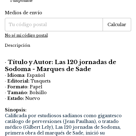
1
disponible
Medios de envío
Entregas para el CP:
Cambiar CP
Calcular
No sé mi código postal
Descripción
·
Título y Autor: Las 120 jornadas de
Sodoma - Marques de Sade
·
Idioma
: Español
·
Editorial:
Tusquets
·
Formato
: Papel
·
Tamaño
: Bolsillo
·
Estado:
Nuevo
Sinopsis:
Calificada por estudiosos sadianos como gigantesco
catálogo de perversiones (Jean Paulhan), o tratado
médico (Gilbert Lely), Las 120 jornadas de Sodoma,
primera obra del marqués de Sade, inició su