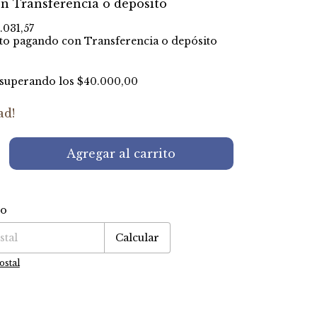
on
Transferencia o depósito
.031,57
to
pagando con Transferencia o depósito
superando los
$40.000,00
ad!
ío
P:
Cambiar CP
Calcular
ostal