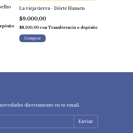
oelho
La Religiosa 
La vieja tierra - Dörte Hansen
$5.000,00
$9.000,00
epósito
$4.500,00
con
$8.100,00
con
Transferencia o depósito
depósito
y novedades directamente en tu email.