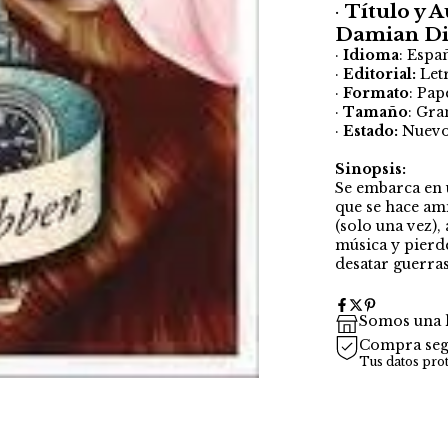
·
Título y A
Damian D
·
Idioma
: Espa
·
Editorial:
Let
·
Formato
: Pap
·
Tamaño
: Gra
·
Estado:
Nuev
Sinopsis:
Se embarca en u
que se hace am
(solo una vez)
música y pierd
desatar guerras
Somos una l
Compra seg
Tus datos pro