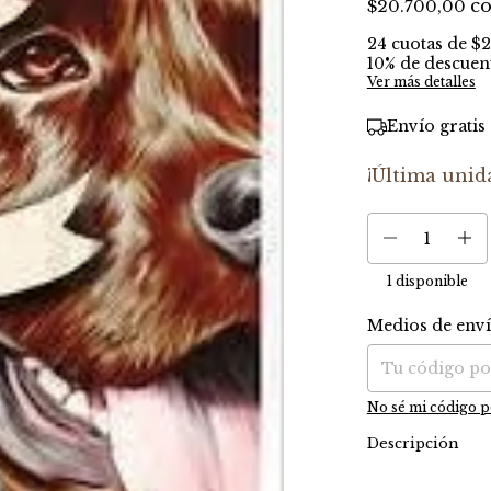
c
$20.700,00
24
cuotas de
$2
10% de descuen
Ver más detalles
Envío gratis
¡Última unid
1
disponible
Medios de env
Entregas para el C
No sé mi código p
Descripción