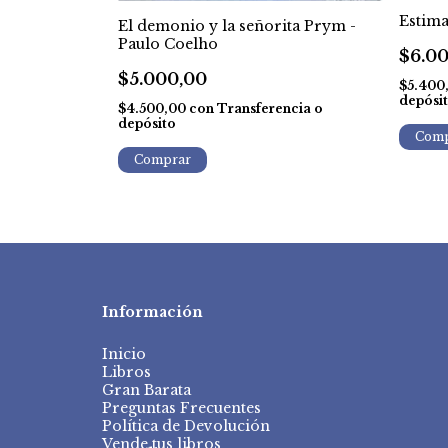
Estima
El demonio y la señorita Prym -
a Dueñas
Paulo Coelho
$6.0
$5.000,00
$5.400
encia o
depósi
$4.500,00
con
Transferencia o
depósito
Información
Inicio
Libros
Gran Barata
Preguntas Frecuentes
Política de Devolución
Vende tus libros