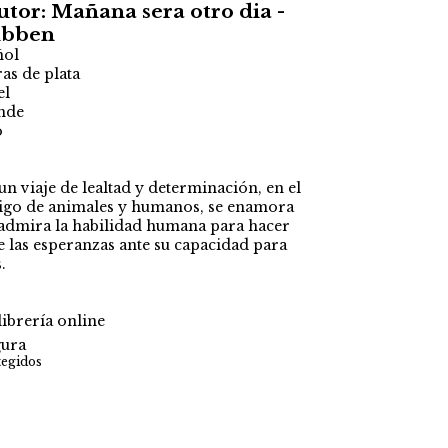
utor: Mañana sera otro dia -
ibben
ñol
ras de plata
el
nde
o
n viaje de lealtad y determinación, en el
igo de animales y humanos, se enamora
, admira la habilidad humana para hacer
e las esperanzas ante su capacidad para
.
ibrería online
ura
tegidos