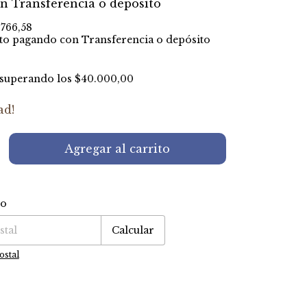
on
Transferencia o depósito
.766,58
to
pagando con Transferencia o depósito
superando los
$40.000,00
ad!
ío
P:
Cambiar CP
Calcular
ostal