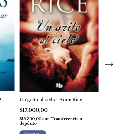
a
Actitud provo
Un grito al cielo - Anne Rice
Kenyon
$17.000,00
$8.000,00
$15.300,00
con
Transferencia o
depósito
$7.200,00
con