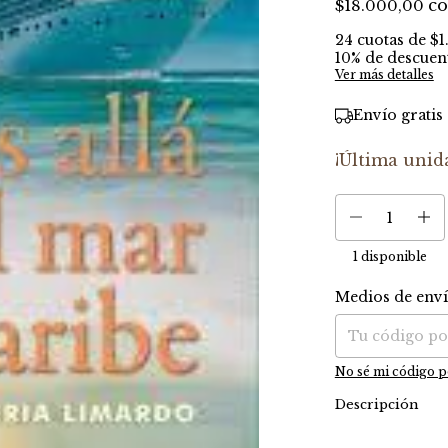
c
$18.000,00
24
cuotas de
$1
10% de descuen
Ver más detalles
Envío gratis
¡Última unid
1
disponible
Medios de env
Entregas para el C
No sé mi código p
Descripción