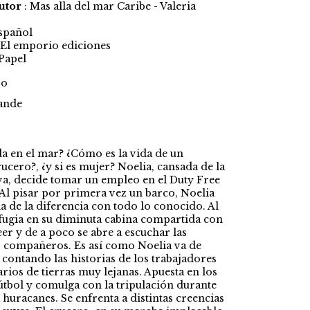
Autor
: Mas alla del mar Caribe - Valeria
Español
El emporio ediciones
 Papel
vo
ande
da en el mar? ¿Cómo es la vida de un
rucero?, ¿y si es mujer? Noelia, cansada de la
va, decide tomar un empleo en el Duty Free
 Al pisar por primera vez un barco, Noelia
 de la diferencia con todo lo conocido. Al
efugia en su diminuta cabina compartida con
eer y de a poco se abre a escuchar las
us compañeros. Es así como Noelia va de
contando las historias de los trabajadores
rios de tierras muy lejanas. Apuesta en los
útbol y comulga con la tripulación durante
 huracanes. Se enfrenta a distintas creencias