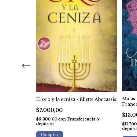
Malas 
El oro y la ceniza - Eliette Abecassis
berts
Franc
$7.000,00
$13.0
$6.300,00
con
Transferencia o
ncia o
depósito
$11.70
depósi