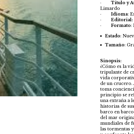
·
Título y 
Limardo
·
Idioma
: 
·
Editorial:
·
Formato
:
Estado
: Nue
Tamaño
: Gr
Sinopsis:
¿Cómo es la vi
tripulante de c
vida corporati
de un crucero.
toma conciencia
principio se r
una extraña a l
historias de s
barco en barco 
del mar origina
mundiales de f
las tormentas y