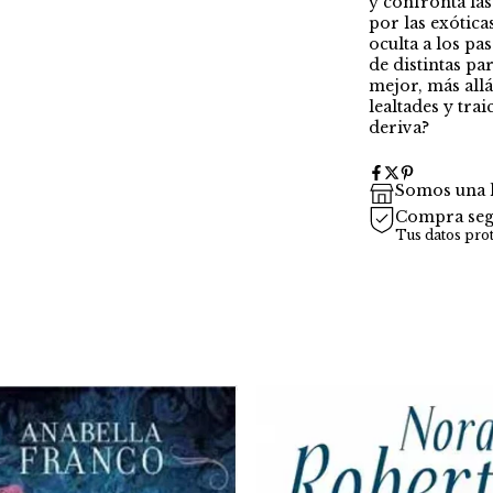
y confronta las
por las exóticas
oculta a los pa
de distintas p
mejor, más all
lealtades y tra
deriva?
Somos una l
Compra seg
Tus datos pro