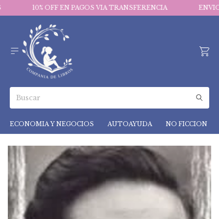
10% OFF EN PAGOS VIA TRANSFERENCIA
ENVIOS 
ECONOMIA Y NEGOCIOS
AUTOAYUDA
NO FICCION