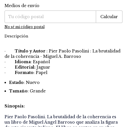
Medios de envío
Entregas para el CP:
Cambiar CP
Calcular
No sé mi código postal
Descripción
·
Título y Autor
: Pier Paolo Pasolini : La brutalidad
de la coherencia - Miguel A. Barroso
·
Idioma
: Español
·
Editorial:
Jaguar
·
Formato
: Papel
Estado
: Nuevo
Tamaño
: Grande
Sinopsis:
Pier Paolo Pasolini. La brutalidad de la coherencia es
un libro de Miguel Ángel Barroso que analiza la figura