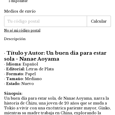
1
disponible
Medios de envío
Entregas para el CP:
Cambiar CP
Calcular
No sé mi código postal
Descripción
·
Título y Autor: Un buen dia para estar
sola - Nanae Aoyama
·
Idioma
: Español
·
Editorial:
Letras de Plata
·
Formato
: Papel
·
Tamaño
: Mediano
·
Estado:
Nuevo
Sinopsis:
Un buen día para estar sola, de Nanae Aoyama, narra la
historia de Chizu, una joven de 20 años que se muda a
Tokio a vivir con una excéntrica pariente mayor, Ginko,
mientras su madre trabaja en China, explorando la