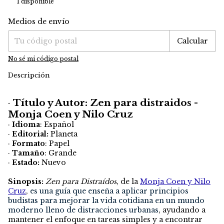
1
disponible
Medios de envío
Entregas para el CP:
Cambiar CP
Calcular
No sé mi código postal
Descripción
·
Título y Autor: Zen para distraidos -
Monja Coen y Nilo Cruz
·
Idioma
: Español
·
Editorial:
Planeta
·
Formato
: Papel
·
Tamaño
: Grande
·
Estado:
Nuevo
Sinopsis:
Zen para Distraídos
, de la
Monja Coen y Nilo
Cruz
,
es una guía que enseña a aplicar principios
budistas para mejorar la vida cotidiana en un mundo
moderno lleno de distracciones urbanas
, ayudando a
mantener el enfoque en tareas simples y a encontrar