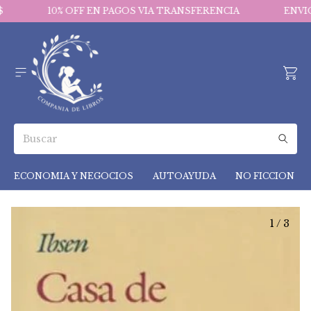
10% OFF EN PAGOS VIA TRANSFERENCIA
ENVIOS 
ECONOMIA Y NEGOCIOS
AUTOAYUDA
NO FICCION
1
/
3