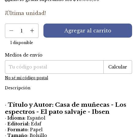
¡Última unidad!
1
disponible
Medios de envío
Entregas para el CP:
Cambiar CP
Calcular
No sé mi código postal
Descripción
·
Título y Autor: Casa de muñecas - Los
espectros - El pato salvaje - Ibsen
·
Idioma
: Español
·
Editorial:
Edaf
·
Formato
: Papel
·
Tamaño
: Bolsillo