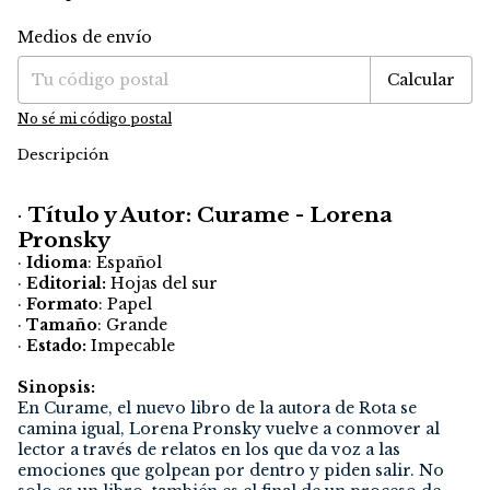
Medios de envío
Entregas para el CP:
Cambiar CP
Calcular
No sé mi código postal
Descripción
·
Título y Autor: Curame - Lorena
Pronsky
·
Idioma
: Español
·
Editorial:
Hojas del sur
·
Formato
: Papel
·
Tamaño
: Grande
·
Estado:
Impecable
Sinopsis:
En Curame, el nuevo libro de la autora de Rota se
camina igual, Lorena Pronsky vuelve a conmover al
lector a través de relatos en los que da voz a las
emociones que golpean por dentro y piden salir. No