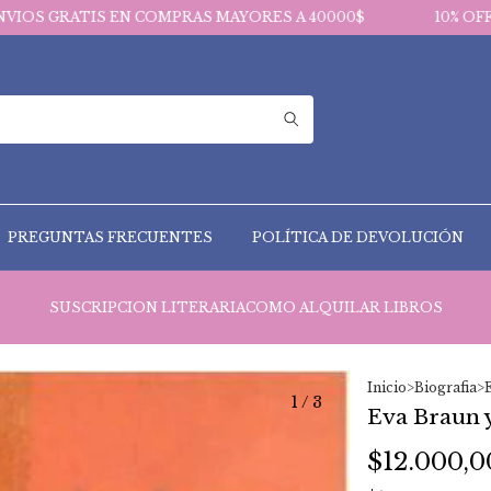
 EN COMPRAS MAYORES A 40000$
10% OFF EN PAGOS V
PREGUNTAS FRECUENTES
POLÍTICA DE DEVOLUCIÓN
SUSCRIPCION LITERARIA
COMO ALQUILAR LIBROS
Inicio
>
Biografia
>
1
/
3
Eva Braun y
$12.000,0