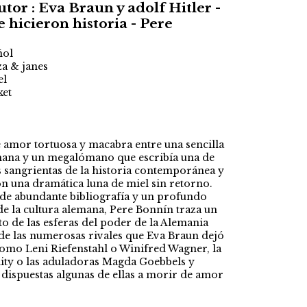
utor : Eva Braun y adolf Hitler -
 hicieron historia - Pere
ñol
za & janes
el
ket
o
e amor tortuosa y macabra entre una sencilla
ana y un megalómano que escribía una de
s sangrientas de la historia contemporánea y
n una dramática luna de miel sin retorno.
de abundante bibliografía y un profundo
e la cultura alemana, Pere Bonnín traza un
to de las esferas del poder de la Alemania
 de las numerosas rivales que Eva Braun dejó
como Leni Riefenstahl o Winifred Wagner, la
nity o las aduladoras Magda Goebbels y
ispuestas algunas de ellas a morir de amor