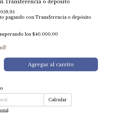
on
Transferencia o depósito
.059,95
to
pagando con Transferencia o depósito
superando los
$40.000,00
ad!
ío
P:
Cambiar CP
Calcular
ostal