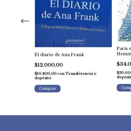
París e
 - Pierre
Hemi
El diario de Ana Frank
$34.
$12.000,00
$30.60
$10.800,00
con
Transferencia o
depósi
ncia o
depósito