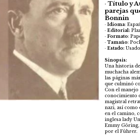
·
Título y A
parejas que
Bonnin
·
Idioma
: Espa
·
Editorial:
Pla
·
Formato
: Pap
·
Tamaño
: Poc
·
Estado:
Usad
Sinopsis:
Una historia d
muchacha alem
las páginas má
que culminó co
Con el manejo 
conocimiento d
magistral retra
nazi, así como
en el camino, 
inglesa lady U
Emmy Göring, d
por el Führer.