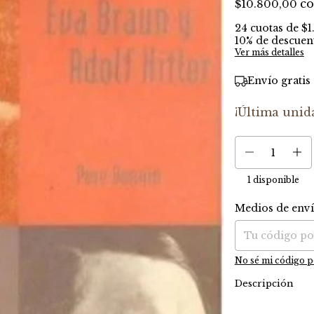
c
$10.800,00
24
cuotas de
$1
10% de descuen
Ver más detalles
Envío gratis
¡Última unid
1
disponible
Medios de env
Entregas para el C
No sé mi código p
Descripción