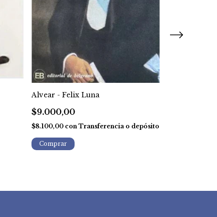
En el bunker 
Alvear - Felix Luna
de un niño s
$9.000,00
$25.000,00
$8.100,00
con
Transferencia o depósito
$22.500,00
co
depósito