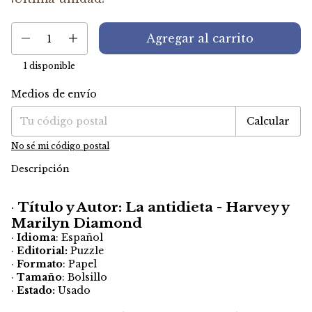
1
disponible
Medios de envío
Entregas para el CP:
Cambiar CP
Calcular
No sé mi código postal
Descripción
·
Título y Autor: La antidieta - Harvey y
Marilyn Diamond
·
Idioma
: Español
·
Editorial:
Puzzle
·
Formato
: Papel
·
Tamaño
: Bolsillo
·
Estado:
Usado