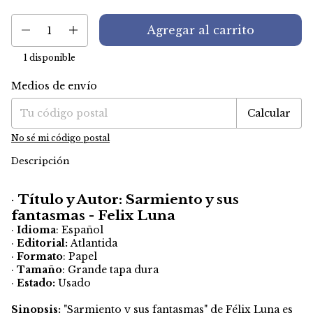
1
disponible
Medios de envío
Entregas para el CP:
Cambiar CP
Calcular
No sé mi código postal
Descripción
·
Título y Autor: Sarmiento y sus
fantasmas - Felix Luna
·
Idioma
: Español
·
Editorial:
Atlantida
·
Formato
: Papel
·
Tamaño
: Grande tapa dura
·
Estado:
Usado
Sinopsis:
"Sarmiento y sus fantasmas" de Félix Luna es