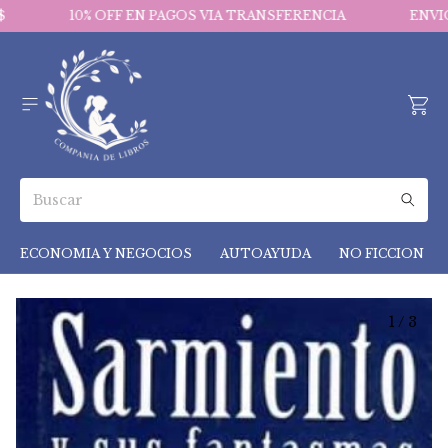
10% OFF EN PAGOS VIA TRANSFERENCIA
ENVIOS 
ECONOMIA Y NEGOCIOS
AUTOAYUDA
NO FICCION
1
/
3